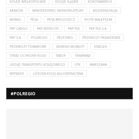
KOLEJE WIELKOPOLSKIE
KOLEJE ŚLĄSKIE
KORONAWIRUS
KRAKÓW
MINISTERSTWO INFRASTRUKTURY
MODERNIZACJA
NEWAG
PESA
PESA BYDGOSZCZ
PIOTR MALEPSZAK
PKP CARGO
PKP INTERCITY
PKP PLK
PKP PLK S.A.
PKP S.A.
POLREGIO
PRZETARG
PRZEWOZY PASAŻERSKIE
PRZEWOZY TOWAROWE
SIEMENS MOBILITY
STADLER
STRAŻ OCHRONY KOLEI
TABOR
TRAMWAJE
URZĄD TRANSPORTU KOLEJOWEGO
UTK
WARSZAWA
WYPADEK
ŁÓDZKA KOLEJ AGLOMERACYJNA
#POLREGIO