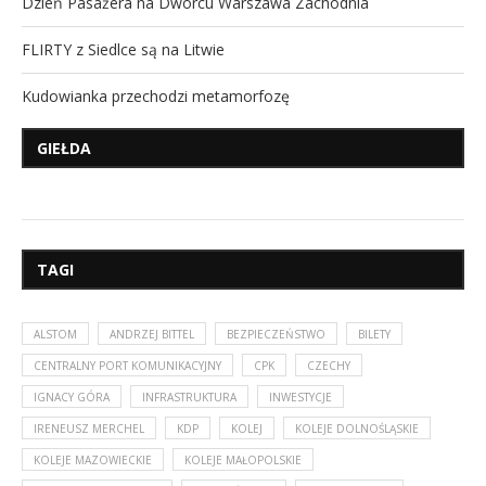
Dzień Pasażera na Dworcu Warszawa Zachodnia
FLIRTY z Siedlce są na Litwie
Kudowianka przechodzi metamorfozę
GIEŁDA
TAGI
ALSTOM
ANDRZEJ BITTEL
BEZPIECZEŃSTWO
BILETY
CENTRALNY PORT KOMUNIKACYJNY
CPK
CZECHY
IGNACY GÓRA
INFRASTRUKTURA
INWESTYCJE
IRENEUSZ MERCHEL
KDP
KOLEJ
KOLEJE DOLNOŚLĄSKIE
KOLEJE MAZOWIECKIE
KOLEJE MAŁOPOLSKIE